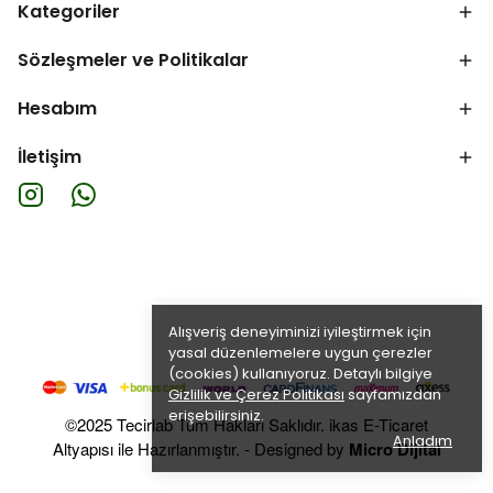
Kategoriler
Sözleşmeler ve Politikalar
Hesabım
İletişim
Alışveriş deneyiminizi iyileştirmek için
yasal düzenlemelere uygun çerezler
(cookies) kullanıyoruz. Detaylı bilgiye
Gizlilik ve Çerez Politikası
sayfamızdan
erişebilirsiniz.
©2025 Tecirlab Tüm Hakları Saklıdır. ikas E-Ticaret
Anladım
Altyapısı ile Hazırlanmıştır. - Designed by
Micro Dijital