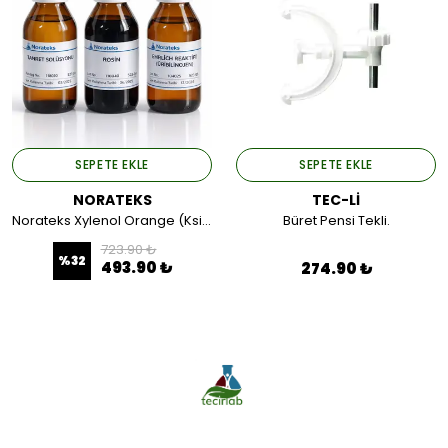
SEPETE EKLE
SEPETE EKLE
NORATEKS
TEC-Lİ
Norateks Xylenol Orange (Ksilenol Oranj) İndikatör Çözeltisi 100 ML.
Büret Pensi Tekli.
723.90 ₺
%
32
493.90 ₺
274.90 ₺