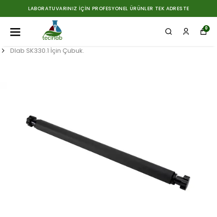
LABORATUVARINIZ İÇIN PROFESYONEL ÜRÜNLER TEK ADRESTE
0
Dlab SK330.1 İçin Çubuk.