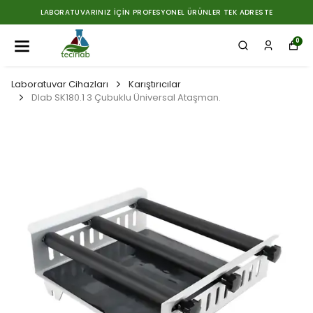
LABORATUVARINIZ İÇIN PROFESYONEL ÜRÜNLER TEK ADRESTE
0
Laboratuvar Cihazları
Karıştırıcılar
Dlab SK180.1 3 Çubuklu Üniversal Ataşman.