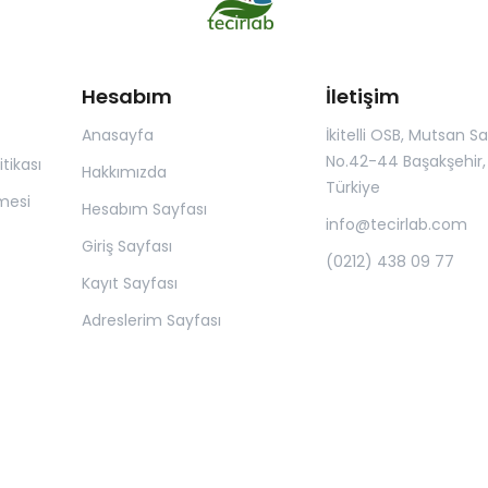
Hesabım
İletişim
Anasayfa
İkitelli OSB, Mutsan San.
No.42-44 Başakşehir, 
itikası
Hakkımızda
Türkiye
mesi
Hesabım Sayfası
info@tecirlab.com
Giriş Sayfası
(0212) 438 09 77
Kayıt Sayfası
Adreslerim Sayfası