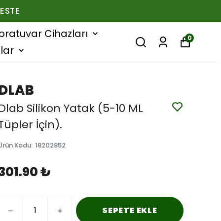
ESTE
oratuvar Cihazları
0
lar
DLAB
Dlab Silikon Yatak (5-10 ML
Tüpler İçin).
Ürün Kodu
:
18202852
301.90 ₺
SEPETE EKLE