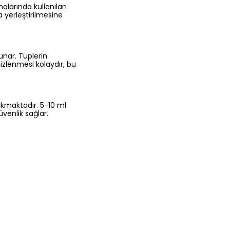
malarında kullanılan
a yerleştirilmesine
sunar. Tüplerin
mizlenmesi kolaydır, bu
 çıkmaktadır. 5-10 ml
venlik sağlar.