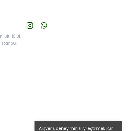
 Sit. 10 Bl.
İstanbul,
Alışveriş deneyiminizi iyileştirmek için