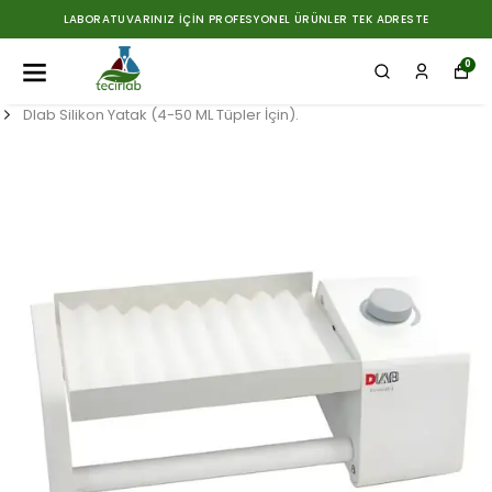
LABORATUVARINIZ İÇIN PROFESYONEL ÜRÜNLER TEK ADRESTE
0
Dlab Silikon Yatak (4-50 ML Tüpler İçin).