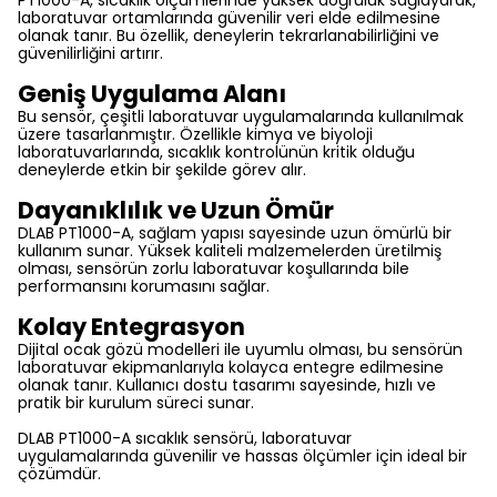
PT1000-A, sıcaklık ölçümlerinde yüksek doğruluk sağlayarak,
laboratuvar ortamlarında güvenilir veri elde edilmesine
olanak tanır. Bu özellik, deneylerin tekrarlanabilirliğini ve
güvenilirliğini artırır.
Geniş Uygulama Alanı
Bu sensör, çeşitli laboratuvar uygulamalarında kullanılmak
üzere tasarlanmıştır. Özellikle kimya ve biyoloji
laboratuvarlarında, sıcaklık kontrolünün kritik olduğu
deneylerde etkin bir şekilde görev alır.
Dayanıklılık ve Uzun Ömür
DLAB PT1000-A, sağlam yapısı sayesinde uzun ömürlü bir
kullanım sunar. Yüksek kaliteli malzemelerden üretilmiş
olması, sensörün zorlu laboratuvar koşullarında bile
performansını korumasını sağlar.
Kolay Entegrasyon
Dijital ocak gözü modelleri ile uyumlu olması, bu sensörün
laboratuvar ekipmanlarıyla kolayca entegre edilmesine
olanak tanır. Kullanıcı dostu tasarımı sayesinde, hızlı ve
pratik bir kurulum süreci sunar.
DLAB PT1000-A sıcaklık sensörü, laboratuvar
uygulamalarında güvenilir ve hassas ölçümler için ideal bir
çözümdür.