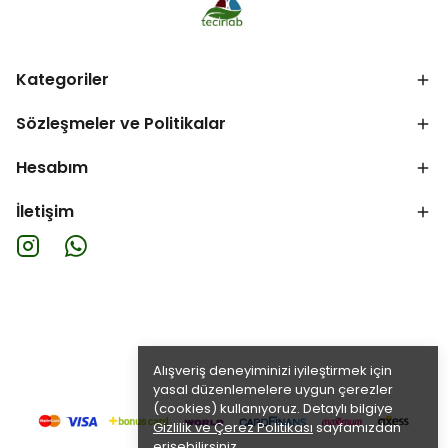
Kategoriler
Sözleşmeler ve Politikalar
Hesabım
İletişim
Alışveriş deneyiminizi iyileştirmek için
yasal düzenlemelere uygun çerezler
(cookies) kullanıyoruz. Detaylı bilgiye
Gizlilik ve Çerez Politikası
sayfamızdan
erişebilirsiniz.