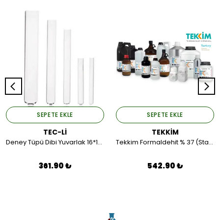
SEPETE EKLE
SEPETE EKLE
TEC-Lİ
TEKKİM
Deney Tüpü Dibi Yuvarlak 16*160 (50 Adet).
Tekkim Formaldehit % 37 (Stabilizasyon min. % 10 Methanol) Extra Pure (Plastik Ambalaj) 2,5LT.
361.90 ₺
542.90 ₺