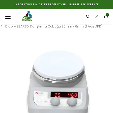
LABORATUVARINIZ İÇIN PROFESYONEL ÜRÜNLER TEK ADRESTE
0
Dlab MSBAR30, Karıştırma Çubuğu 30mm x 6mm (1 Adet/PK).