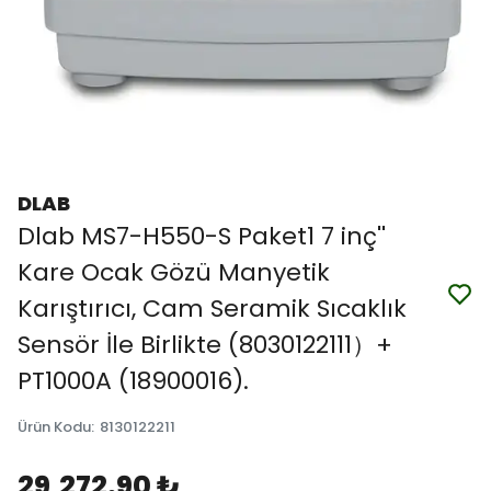
DLAB
Dlab MS7-H550-S Paket1 7 inç''
Kare Ocak Gözü Manyetik
Karıştırıcı, Cam Seramik Sıcaklık
Sensör İle Birlikte (8030122111）+
PT1000A (18900016).
Ürün Kodu
:
8130122211
29,272.90 ₺