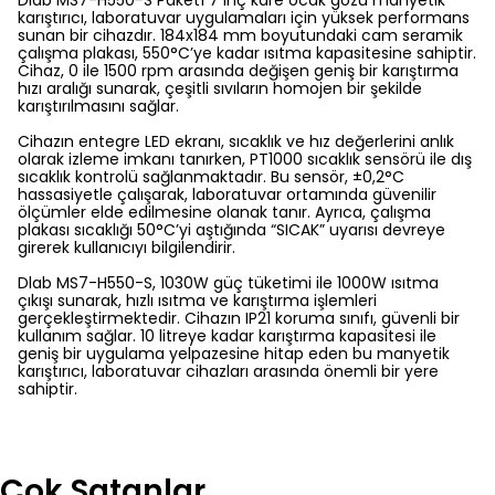
Dlab MS7-H550-S Paket1 7 inç kare ocak gözü manyetik
karıştırıcı, laboratuvar uygulamaları için yüksek performans
sunan bir cihazdır. 184x184 mm boyutundaki cam seramik
çalışma plakası, 550°C’ye kadar ısıtma kapasitesine sahiptir.
Cihaz, 0 ile 1500 rpm arasında değişen geniş bir karıştırma
hızı aralığı sunarak, çeşitli sıvıların homojen bir şekilde
karıştırılmasını sağlar.
Cihazın entegre LED ekranı, sıcaklık ve hız değerlerini anlık
olarak izleme imkanı tanırken, PT1000 sıcaklık sensörü ile dış
sıcaklık kontrolü sağlanmaktadır. Bu sensör, ±0,2°C
hassasiyetle çalışarak, laboratuvar ortamında güvenilir
ölçümler elde edilmesine olanak tanır. Ayrıca, çalışma
plakası sıcaklığı 50°C’yi aştığında “SICAK” uyarısı devreye
girerek kullanıcıyı bilgilendirir.
Dlab MS7-H550-S, 1030W güç tüketimi ile 1000W ısıtma
çıkışı sunarak, hızlı ısıtma ve karıştırma işlemleri
gerçekleştirmektedir. Cihazın IP21 koruma sınıfı, güvenli bir
kullanım sağlar. 10 litreye kadar karıştırma kapasitesi ile
geniş bir uygulama yelpazesine hitap eden bu manyetik
karıştırıcı, laboratuvar cihazları arasında önemli bir yere
sahiptir.
Çok Satanlar