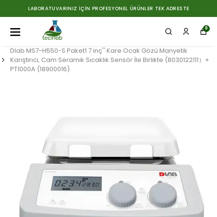
LABORATUVARINIZ İÇIN PROFESYONEL ÜRÜNLER TEK ADRESTE
0
Dlab MS7-H550-S Paket1 7 inç'' Kare Ocak Gözü Manyetik
Karıştırıcı, Cam Seramik Sıcaklık Sensör İle Birlikte (8030122111）+
PT1000A (18900016).