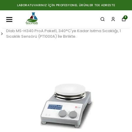
LABORATUVARINIZ İÇIN PROFESYONEL ÜRÜNLER TEK ADRESTE
0
Dlab MS-H340 ProA Paket1, 340°C'ye Kadar Isıtma Sıcaklığı, 1
Sıcaklık Sensörü (PT1000A) İle Birlikte.