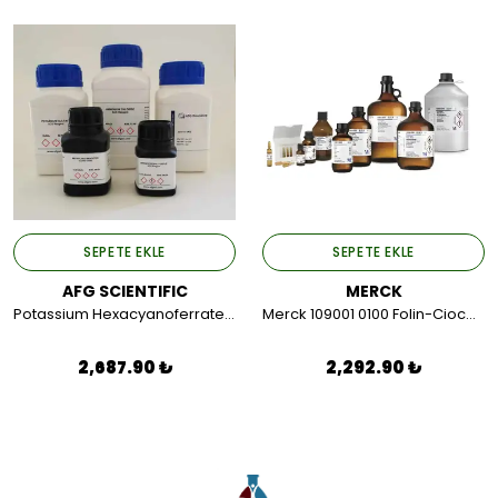
SEPETE EKLE
SEPETE EKLE
AFG SCIENTIFIC
MERCK
Potassium Hexacyanoferrate (III) ; ACS Reagent 1 KG.
Merck 109001 0100 Folin-Ciocalteu'S Phenol Reagent 100 ML.
2,687.90 ₺
2,292.90 ₺