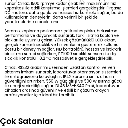
sunar. Cihaz, 1500 rpm’ye kadar çıkabilen maksimum hız
kapasitesi ile etkili karıştırma işlemleri gerçekleştirir. Fırçasız
DC motoru, daha güçlü ve hassas hız kontrolü sağlar, bu da
kullanıcıların deneylerini daha verimli bir şekilde
yönetmelerine olanak tanır.
Seramik kaplama paslanmaz çelik ısıtıcı plaka, hızlı ısıtma
performansı ve dayanıklılık sunarak, farklı ısıtma kapları ve
blokları ile uyumlu çalışır. Yüksek çözünürlüklü LCD ekran,
gerçek zamanlı sıcaklık ve hız verilerini göstererek kullanıcı
dostu bir deneyim sağlar. PID kontrolörü, hassas ve istikrarlı
bir ısıtma süreci sağlarken, PT1000 sıcaklık sensörü ile dış
sıcaklık kontrolü ±0,2 °C hassasiyetle gerçekleştirilebilir.
Cihaz, RS232 arabirimi üzerinden uzaktan kontrol ve veri
aktarım imkanı sunarak, laboratuvar otomasyon sistemleri
ile entegrasyonu kolaylaştırır. IP42 koruma sınıfı, cihazın
güvenliğini artırırken, 550 W güç girişi ve 500 W ısıtma gücü
ile enerji verimliliği sağlar. DLAB MS-H340 ProA, laboratuvar
cihazları arasında güvenilir ve etkili bir çözüm arayan
profesyoneller için ideal bir tercihtir.
Çok Satanlar