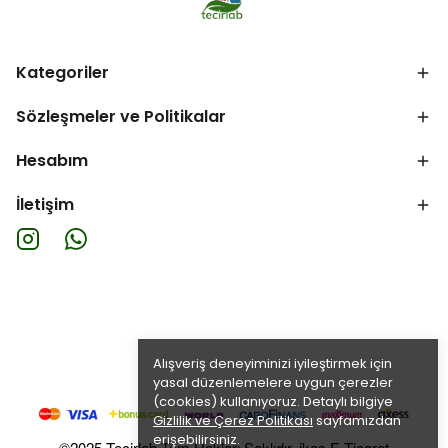
Kategoriler
Sözleşmeler ve Politikalar
Hesabım
İletişim
Alışveriş deneyiminizi iyileştirmek için
yasal düzenlemelere uygun çerezler
(cookies) kullanıyoruz. Detaylı bilgiye
Gizlilik ve Çerez Politikası
sayfamızdan
erişebilirsiniz.
©2025 Tecirlab Tüm Hakları Saklıdır. ikas E-Ticaret