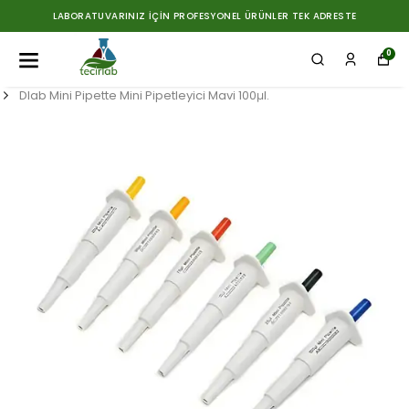
LABORATUVARINIZ İÇIN PROFESYONEL ÜRÜNLER TEK ADRESTE
0
Dlab Mini Pipette Mini Pipetleyici Mavi 100μl.