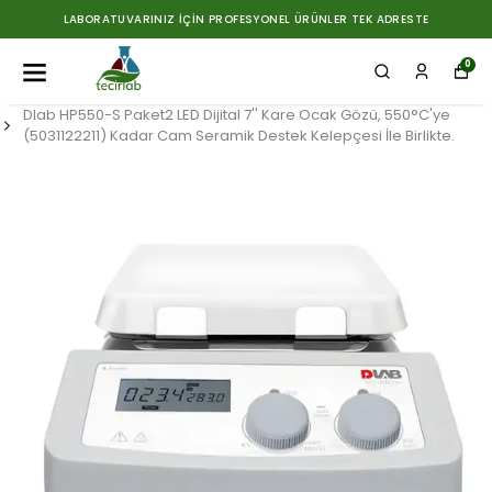
LABORATUVARINIZ İÇIN PROFESYONEL ÜRÜNLER TEK ADRESTE
0
Dlab HP550-S Paket2 LED Dijital 7'' Kare Ocak Gözü, 550°C'ye
(5031122211) Kadar Cam Seramik Destek Kelepçesi İle Birlikte.