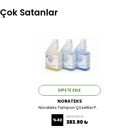
Çok Satanlar
SEPETE EKLE
NORATEKS
Norateks Tampon Çözeltisi Ph: 5.00 500 ML.
663.90 ₺
%
42
383.90 ₺