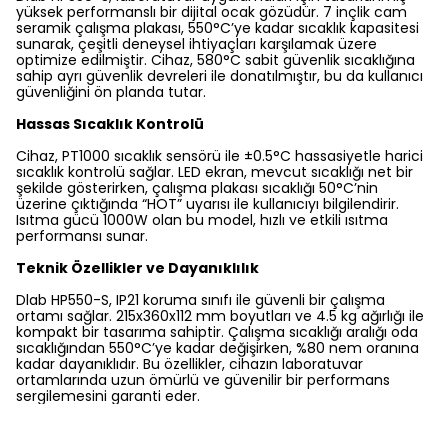
yüksek performanslı bir dijital ocak gözüdür. 7 inçlik cam
seramik çalışma plakası, 550°C’ye kadar sıcaklık kapasitesi
sunarak, çeşitli deneysel ihtiyaçları karşılamak üzere
optimize edilmiştir. Cihaz, 580°C sabit güvenlik sıcaklığına
sahip ayrı güvenlik devreleri ile donatılmıştır, bu da kullanıcı
güvenliğini ön planda tutar.
Hassas Sıcaklık Kontrolü
Cihaz, PT1000 sıcaklık sensörü ile ±0.5°C hassasiyetle harici
sıcaklık kontrolü sağlar. LED ekran, mevcut sıcaklığı net bir
şekilde gösterirken, çalışma plakası sıcaklığı 50°C’nin
üzerine çıktığında “HOT” uyarısı ile kullanıcıyı bilgilendirir.
Isıtma gücü 1000W olan bu model, hızlı ve etkili ısıtma
performansı sunar.
Teknik Özellikler ve Dayanıklılık
Dlab HP550-S, IP21 koruma sınıfı ile güvenli bir çalışma
ortamı sağlar. 215x360x112 mm boyutları ve 4.5 kg ağırlığı ile
kompakt bir tasarıma sahiptir. Çalışma sıcaklığı aralığı oda
sıcaklığından 550°C’ye kadar değişirken, %80 nem oranına
kadar dayanıklıdır. Bu özellikler, cihazın laboratuvar
ortamlarında uzun ömürlü ve güvenilir bir performans
sergilemesini garanti eder.