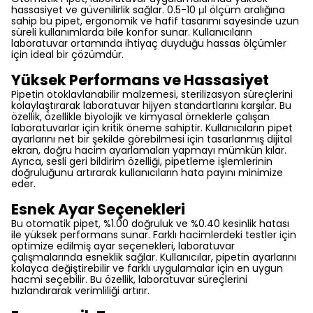
hassasiyet ve güvenilirlik sağlar. 0.5-10 μl ölçüm aralığına
sahip bu pipet, ergonomik ve hafif tasarımı sayesinde uzun
süreli kullanımlarda bile konfor sunar. Kullanıcıların
laboratuvar ortamında ihtiyaç duyduğu hassas ölçümler
için ideal bir çözümdür.
Yüksek Performans ve Hassasiyet
Pipetin otoklavlanabilir malzemesi, sterilizasyon süreçlerini
kolaylaştırarak laboratuvar hijyen standartlarını karşılar. Bu
özellik, özellikle biyolojik ve kimyasal örneklerle çalışan
laboratuvarlar için kritik öneme sahiptir. Kullanıcıların pipet
ayarlarını net bir şekilde görebilmesi için tasarlanmış dijital
ekran, doğru hacim ayarlamaları yapmayı mümkün kılar.
Ayrıca, sesli geri bildirim özelliği, pipetleme işlemlerinin
doğruluğunu artırarak kullanıcıların hata payını minimize
eder.
Esnek Ayar Seçenekleri
Bu otomatik pipet, %1.00 doğruluk ve %0.40 kesinlik hatası
ile yüksek performans sunar. Farklı hacimlerdeki testler için
optimize edilmiş ayar seçenekleri, laboratuvar
çalışmalarında esneklik sağlar. Kullanıcılar, pipetin ayarlarını
kolayca değiştirebilir ve farklı uygulamalar için en uygun
hacmi seçebilir. Bu özellik, laboratuvar süreçlerini
hızlandırarak verimliliği artırır.