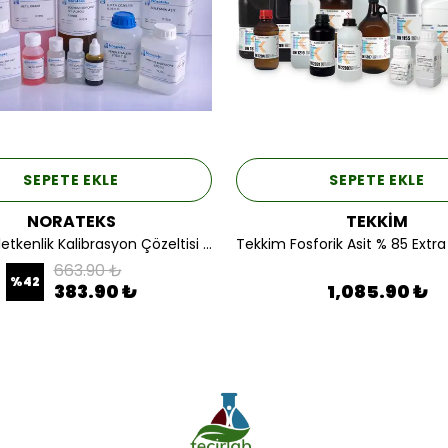
SEPETE EKLE
SEPETE EKLE
NORATEKS
TEKKİM
Norateks İletkenlik Kalibrasyon Çözeltisi 1 LT.
663.90 ₺
%
42
383.90 ₺
1,085.90 ₺