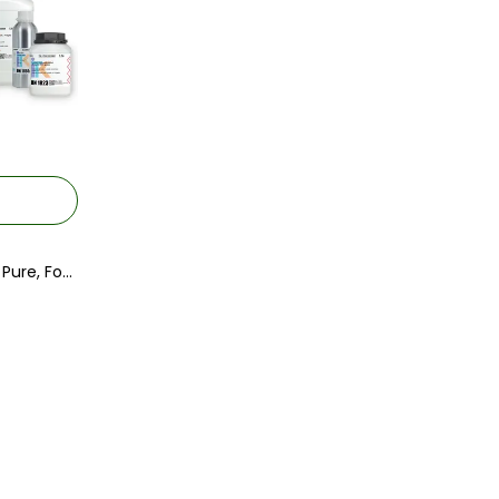
Tekkim Fosforik Asit % 85 Extra Pure, Food Quality (Plastik Ambalaj) 1LT.