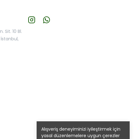
 Sit. 10 Bl.
İstanbul,
Alışveriş deneyiminizi iyileştirmek için
yasal düzenlemelere uygun çerezler