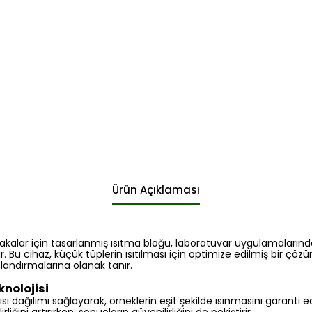
Ürün Açıklaması
kalar için tasarlanmış ısıtma bloğu, laboratuvar uygulamalarında
Bu cihaz, küçük tüplerin ısıtılması için optimize edilmiş bir çözüm
zlandırmalarına olanak tanır.
knolojisi
ı dağılımı sağlayarak, örneklerin eşit şekilde ısınmasını garanti ede