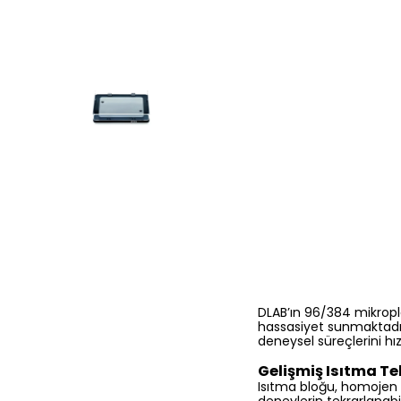
DLAB’ın 96/384 mikropla
hassasiyet sunmaktadır. 
deneysel süreçlerini hı
Gelişmiş Isıtma Te
Isıtma bloğu, homojen ıs