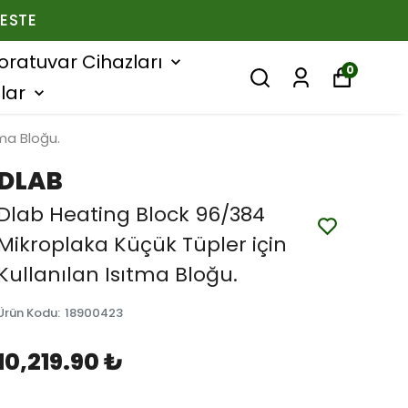
ESTE
oratuvar Cihazları
0
lar
tma Bloğu.
DLAB
Dlab Heating Block 96/384
Mikroplaka Küçük Tüpler için
Kullanılan Isıtma Bloğu.
Ürün Kodu
:
18900423
10,219.90 ₺