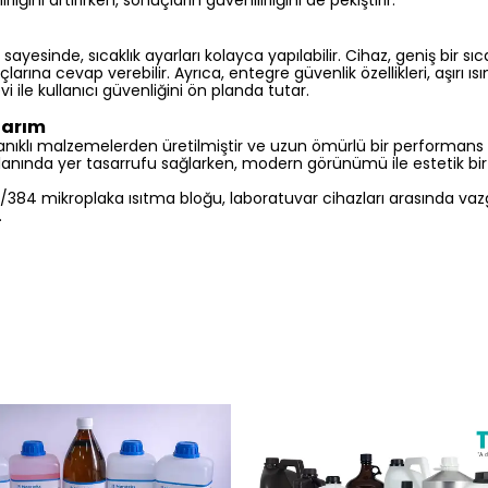
liğini artırırken, sonuçların güvenilirliğini de pekiştirir.
ayesinde, sıcaklık ayarları kolayca yapılabilir. Cihaz, geniş bir sıca
açlarına cevap verebilir. Ayrıca, entegre güvenlik özellikleri, aşırı
 ile kullanıcı güvenliğini ön planda tutar.
sarım
anıklı malzemelerden üretilmiştir ve uzun ömürlü bir performan
lanında yer tasarrufu sağlarken, modern görünümü ile estetik bir 
 96/384 mikroplaka ısıtma bloğu, laboratuvar cihazları arasında va
.