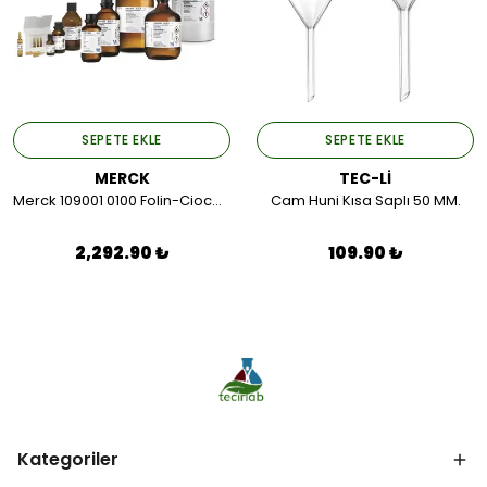
SEPETE EKLE
SEPETE EKLE
MERCK
TEC-Lİ
Merck 109001 0100 Folin-Ciocalteu'S Phenol Reagent 100 ML.
Cam Huni Kısa Saplı 50 MM.
2,292.90 ₺
109.90 ₺
Kategoriler