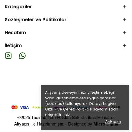
Kategoriler
Sözleşmeler ve Politikalar
Hesabım
İletişim
Alışveriş deneyiminizi iyileştirmek için
yasal düzenlemelere uygun çerezler
(cookies) kullanıyoruz. Detaylı bilgiye
Gizlilik ve Çerez Politikası
sayfamızdan
erişebilirsiniz.
©2025 Tecirlab Tüm Hakları Saklıdır. ikas E-Ticaret
Anladım
Altyapısı ile Hazırlanmıştır. - Designed by
Micro Dijital