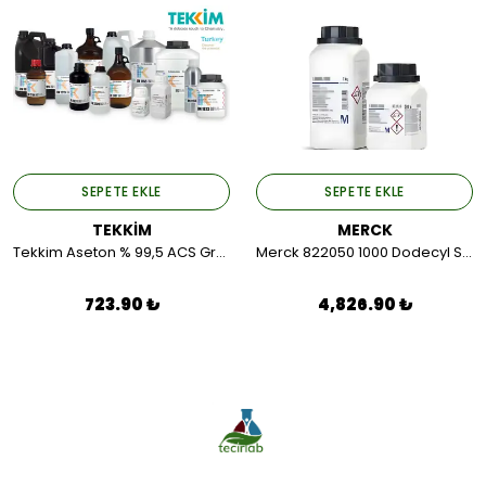
SEPETE EKLE
SEPETE EKLE
TEKKİM
MERCK
Tekkim Aseton % 99,5 ACS Grade (Cam Ambalaj) 1LT.
Merck 822050 1000 Dodecyl Sulfate Sodium Salt For Synthesis 1 KG.
723.90 ₺
4,826.90 ₺