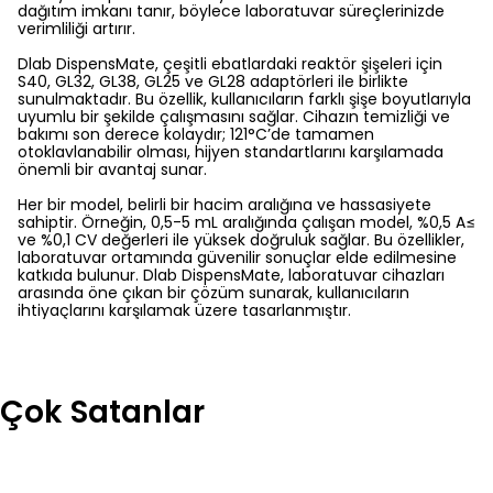
dağıtım imkanı tanır, böylece laboratuvar süreçlerinizde
verimliliği artırır.
Dlab DispensMate, çeşitli ebatlardaki reaktör şişeleri için
S40, GL32, GL38, GL25 ve GL28 adaptörleri ile birlikte
sunulmaktadır. Bu özellik, kullanıcıların farklı şişe boyutlarıyla
uyumlu bir şekilde çalışmasını sağlar. Cihazın temizliği ve
bakımı son derece kolaydır; 121°C’de tamamen
otoklavlanabilir olması, hijyen standartlarını karşılamada
önemli bir avantaj sunar.
Her bir model, belirli bir hacim aralığına ve hassasiyete
sahiptir. Örneğin, 0,5-5 mL aralığında çalışan model, %0,5 A≤
ve %0,1 CV değerleri ile yüksek doğruluk sağlar. Bu özellikler,
laboratuvar ortamında güvenilir sonuçlar elde edilmesine
katkıda bulunur. Dlab DispensMate, laboratuvar cihazları
arasında öne çıkan bir çözüm sunarak, kullanıcıların
ihtiyaçlarını karşılamak üzere tasarlanmıştır.
Çok Satanlar