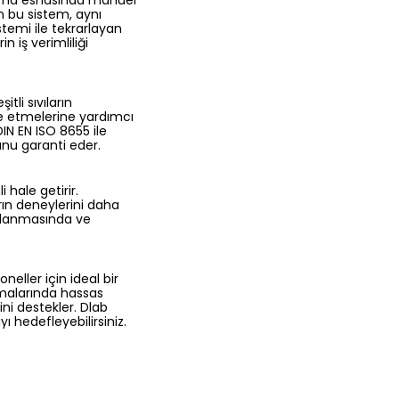
alışma esnasında manuel
n bu sistem, aynı
temi ile tekrarlayan
 iş verimliliği
tli sıvıların
ize etmelerine yardımcı
DIN EN ISO 8655 ile
unu garanti eder.
 hale getirir.
rın deneylerini daha
zırlanmasında ve
eller için ideal bir
lamalarında hassas
ni destekler. Dlab
ı hedefleyebilirsiniz.