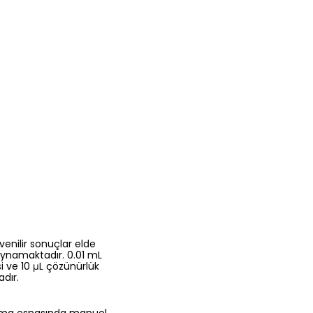
enilir sonuçlar elde
l oynamaktadır. 0.01 mL
i ve 10 μL çözünürlük
dır.