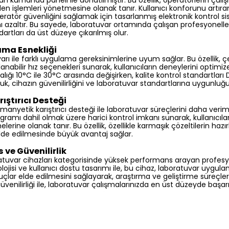
ktan kumanda paneli ile donatılmıştır. Bu özellik, operatörlerin ç
 işlemleri yönetmesine olanak tanır. Kullanıcı konforunu artıra
ör güvenliğini sağlamak için tasarlanmış elektronik kontrol sis
 azaltır. Bu sayede, laboratuvar ortamında çalışan profesyonellerin
artları da üst düzeye çıkarılmış olur.
ama Esnekliği
arı ile farklı uygulama gereksinimlerine uyum sağlar. Bu özellik, çeşi
lanabilir hız seçenekleri sunarak, kullanıcıların deneylerini optim
ralığı 10°C ile 30°C arasında değişirken, kalite kontrol standartları 
, cihazın güvenilirliğini ve laboratuvar standartlarına uygunluğ
ıştırıcı Desteği
i manyetik karıştırıcı desteği ile laboratuvar süreçlerini daha verimli
gramı dahil olmak üzere harici kontrol imkanı sunarak, kullanıcıla
melerine olanak tanır. Bu özellik, özellikle karmaşık çözeltilerin ha
lde edilmesinde büyük avantaj sağlar.
ve Güvenilirlik
oratuvar cihazları kategorisinde yüksek performans arayan profesyon
olojisi ve kullanıcı dostu tasarımı ile, bu cihaz, laboratuvar uygu
çlar elde edilmesini sağlayarak, araştırma ve geliştirme süreçleri
üvenilirliği ile, laboratuvar çalışmalarınızda en üst düzeyde başarıy