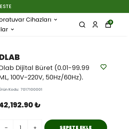
ESTE
oratuvar Cihazları
0
lar
DLAB
Dlab Dijital Büret (0.01-99.99
ML, 100V-220V, 50Hz/60Hz).
Ürün Kodu
:
7017100001
42,192.90 ₺
SEPETE EKLE