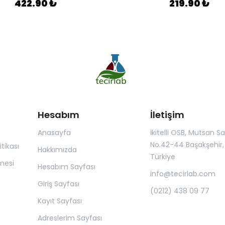
422.90 ₺
219.90 ₺
Hesabım
İletişim
Anasayfa
İkitelli OSB, Mutsan San.
No.42-44 Başakşehir, 
itikası
Hakkımızda
Türkiye
mesi
Hesabım Sayfası
info@tecirlab.com
Giriş Sayfası
(0212) 438 09 77
Kayıt Sayfası
Adreslerim Sayfası