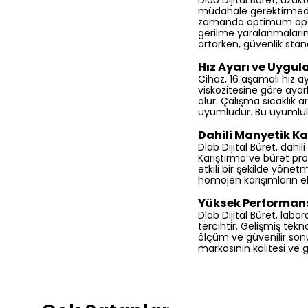
Dlab Dijital Büret, uza
müdahale gerektirmeden
zamanda optimum operat
gerilme yaralanmalarını
artarken, güvenlik stand
Hız Ayarı ve Uygul
Cihaz, 16 aşamalı hız ay
viskozitesine göre ayar
olur. Çalışma sıcaklık a
uyumludur. Bu uyumluluk
Dahili Manyetik Kar
Dlab Dijital Büret, dahil
Karıştırma ve büret pro
etkili bir şekilde yönet
homojen karışımların e
Yüksek Performans 
Dlab Dijital Büret, lab
tercihtir. Gelişmiş tekn
ölçüm ve güvenilir sonu
markasının kalitesi ve g