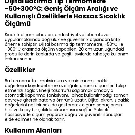
Dijital Batırma Tip Termometre
-50+300°C: Geniş Ölçüm Aralığı ve
Kullanışlı Özelliklerle Hassas Sıcaklık
Ölçümü
Sıcaklık ölçüm cihazları, endüstriyel ve laboratuvar
uygulamalarında doğruluk ve güvenilirlik açısından kritik
öneme sahiptir. Dijital batırma tip termometre, -50°C ile
+300°C arasında ölçüm yapabilen, 20 cm uzunluğundaki
probu ile derin kaplarda ve çeşitli sıvılarda rahatça kullanım
imkanı sunar.
Özellikler
Bu termometre, maksimum ve minimum sıcaklık
değerlerini kaydedebilme özelliği ile önceki ölçümleri takip
etmenizi sağlar. Enerji tasarrufu sağlamak amacıyla
otomatik kapanma fonksiyonu, cihaz kullanılmadığı zaman
devreye girerek batarya ömrünü uzatır. Dijital ekran, sıcaklık
değerlerini net bir şekilde göstererek ölçüm sonuçlarının
hızlı ve kolay bir şekilde okunmasını sağlar. Yüksek
hassasiyetle ölçüm yaparak doğru ve güvenilir sonuçlar
elde edilmesine olanak tanır.
Kullanım Alanları