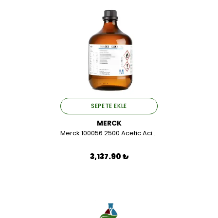
SEPETE EKLE
MERCK
Merck 100056 2500 Acetic Acid (Glacial) 100% Extra Pure Ph Eur,Bp,Jp,Usp,E 260 2,5 LT.
3,137.90 ₺