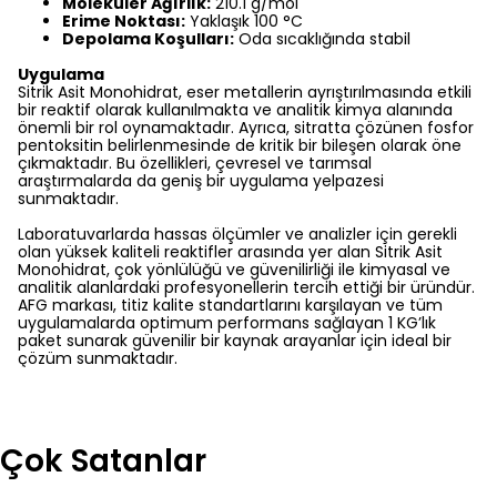
Moleküler Ağırlık:
210.1 g/mol
Erime Noktası:
Yaklaşık 100 °C
Depolama Koşulları:
Oda sıcaklığında stabil
Uygulama
Sitrik Asit Monohidrat, eser metallerin ayrıştırılmasında etkili
bir reaktif olarak kullanılmakta ve analitik kimya alanında
önemli bir rol oynamaktadır. Ayrıca, sitratta çözünen fosfor
pentoksitin belirlenmesinde de kritik bir bileşen olarak öne
çıkmaktadır. Bu özellikleri, çevresel ve tarımsal
araştırmalarda da geniş bir uygulama yelpazesi
sunmaktadır.
Laboratuvarlarda hassas ölçümler ve analizler için gerekli
olan yüksek kaliteli reaktifler arasında yer alan Sitrik Asit
Monohidrat, çok yönlülüğü ve güvenilirliği ile kimyasal ve
analitik alanlardaki profesyonellerin tercih ettiği bir üründür.
AFG markası, titiz kalite standartlarını karşılayan ve tüm
uygulamalarda optimum performans sağlayan 1 KG’lık
paket sunarak güvenilir bir kaynak arayanlar için ideal bir
çözüm sunmaktadır.
Çok Satanlar