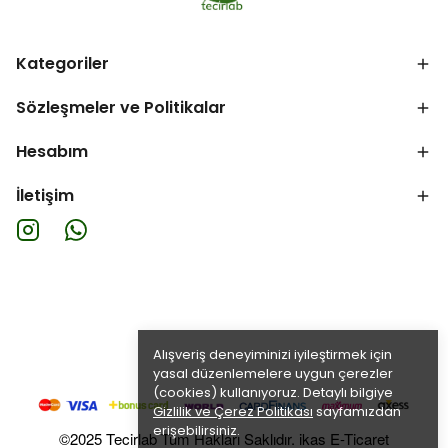
Kategoriler
Sözleşmeler ve Politikalar
Hesabım
İletişim
Alışveriş deneyiminizi iyileştirmek için
yasal düzenlemelere uygun çerezler
(cookies) kullanıyoruz. Detaylı bilgiye
Gizlilik ve Çerez Politikası
sayfamızdan
erişebilirsiniz.
©2025 Tecirlab Tüm Hakları Saklıdır. ikas E-Ticaret