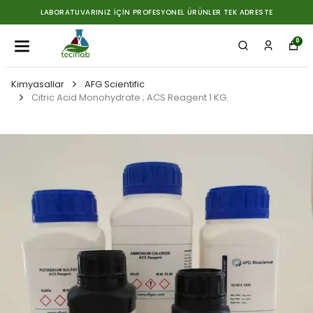
LABORATUVARINIZ İÇIN PROFESYONEL ÜRÜNLER TEK ADRESTE
0
Kimyasallar
AFG Scientific
Citric Acid Monohydrate ; ACS Reagent 1 KG.