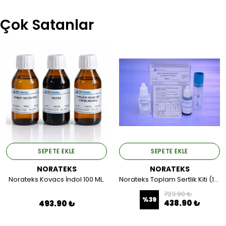
Çok Satanlar
SEPETE EKLE
SEPETE EKLE
NORATEKS
NORATEKS
Norateks Kovacs İndol 100 ML.
Norateks Toplam Sertlik Kiti (1damla=1Alman).
723.90 ₺
%
39
438.90 ₺
493.90 ₺