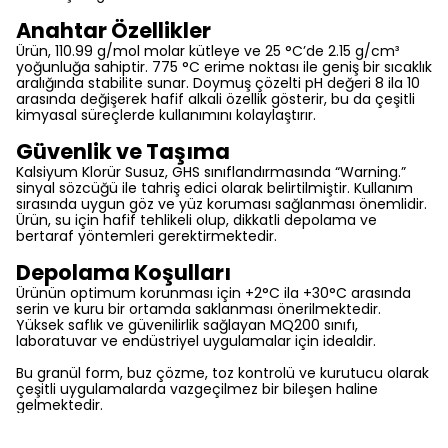
Anahtar Özellikler
Ürün, 110.99 g/mol molar kütleye ve 25 °C’de 2.15 g/cm³
yoğunluğa sahiptir. 775 °C erime noktası ile geniş bir sıcaklık
aralığında stabilite sunar. Doymuş çözelti pH değeri 8 ila 10
arasında değişerek hafif alkali özellik gösterir, bu da çeşitli
kimyasal süreçlerde kullanımını kolaylaştırır.
Güvenlik ve Taşıma
Kalsiyum Klorür Susuz, GHS sınıflandırmasında “Warning.”
sinyal sözcüğü ile tahriş edici olarak belirtilmiştir. Kullanım
sırasında uygun göz ve yüz koruması sağlanması önemlidir.
Ürün, su için hafif tehlikeli olup, dikkatli depolama ve
bertaraf yöntemleri gerektirmektedir.
Depolama Koşulları
Ürünün optimum korunması için +2°C ila +30°C arasında
serin ve kuru bir ortamda saklanması önerilmektedir.
Yüksek saflık ve güvenilirlik sağlayan MQ200 sınıfı,
laboratuvar ve endüstriyel uygulamalar için idealdir.
Bu granül form, buz çözme, toz kontrolü ve kurutucu olarak
çeşitli uygulamalarda vazgeçilmez bir bileşen haline
gelmektedir.