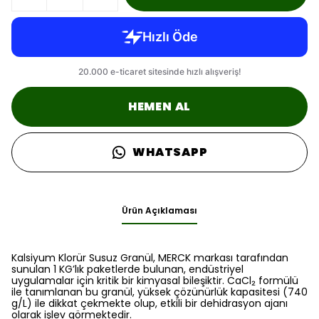
HEMEN AL
WHATSAPP
Ürün Açıklaması
Kalsiyum Klorür Susuz Granül, MERCK markası tarafından
sunulan 1 KG’lık paketlerde bulunan, endüstriyel
uygulamalar için kritik bir kimyasal bileşiktir. CaCl₂ formülü
ile tanımlanan bu granül, yüksek çözünürlük kapasitesi (740
g/L) ile dikkat çekmekte olup, etkili bir dehidrasyon ajanı
olarak işlev görmektedir.