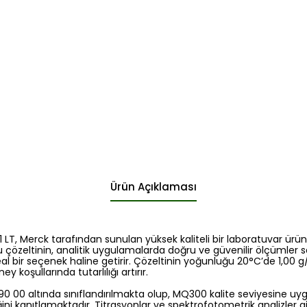
Ürün Açıklaması
1 LT, Merck tarafından sunulan yüksek kaliteli bir laboratuvar ürü
u çözeltinin, analitik uygulamalarda doğru ve güvenilir ölçümler
eal bir seçenek haline getirir. Çözeltinin yoğunluğu 20°C’de 1,00 
ey koşullarında tutarlılığı artırır.
0 00 altında sınıflandırılmakta olup, MQ300 kalite seviyesine uy
iğini kanıtlamaktadır. Titrasyonlar ve spektrofotometrik analizler g