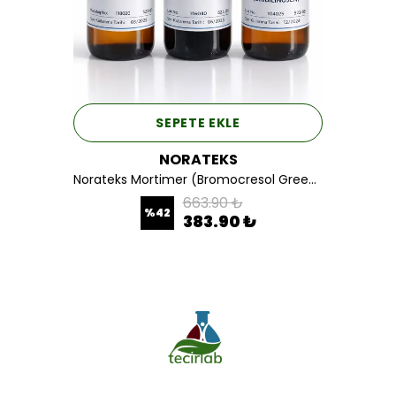
SEPETE EKLE
NORATEKS
Norateks Mortimer (Bromocresol Green-Metil Red)(Misch İndikator 4.5) 100 ML.
663.90 ₺
%
42
383.90 ₺