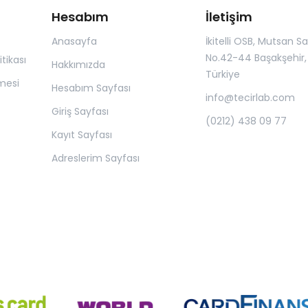
Hesabım
İletişim
Anasayfa
İkitelli OSB, Mutsan San.
No.42-44 Başakşehir, 
itikası
Hakkımızda
Türkiye
mesi
Hesabım Sayfası
info@tecirlab.com
Giriş Sayfası
(0212) 438 09 77
Kayıt Sayfası
Adreslerim Sayfası