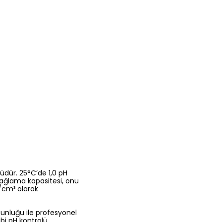
nüdür. 25°C’de 1,0 pH
 sağlama kapasitesi, onu
g/cm³ olarak
gunluğu ile profesyonel
ibi pH kontrolü