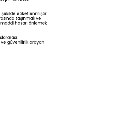
 şekilde etiketlenmiştir.
arasında taşınmalı ve
r, maddi hasarı önlemek
uslararası
e güvenilirlik arayan