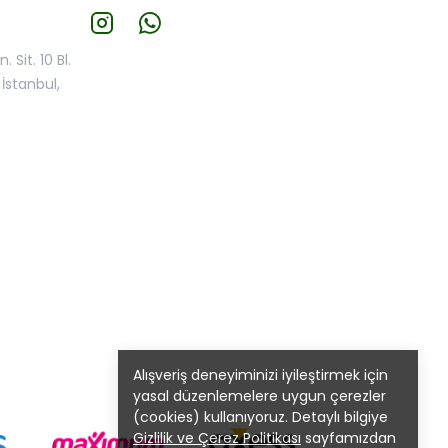
 Sit. 10 Bl.
İstanbul,
Alışveriş deneyiminizi iyileştirmek için
yasal düzenlemelere uygun çerezler
(cookies) kullanıyoruz. Detaylı bilgiye
Gizlilik ve Çerez Politikası
sayfamızdan