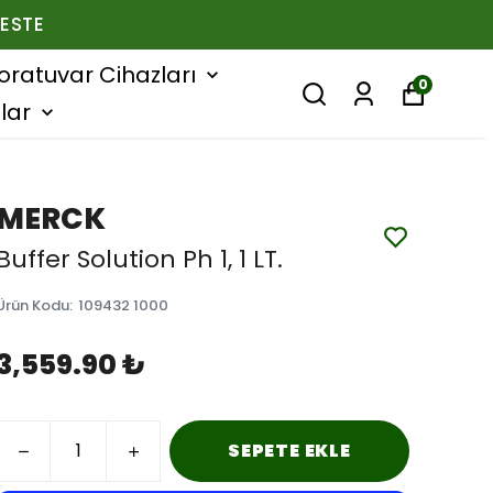
ESTE
oratuvar Cihazları
0
lar
MERCK
Buffer Solution Ph 1, 1 LT.
Ürün Kodu
:
109432 1000
3,559.90 ₺
SEPETE EKLE