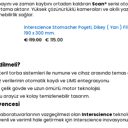
payını ve zaman kaybını ortadan kaldıran
Scan®
serisi oto
 ortama aktarır. Yüksek çözünürlüklü kameraları ve akıllı ya
ebilirlik sağlar.
İnterscience Stomacher Poşeti, Dikey ( Yarı ) Filt
190 x 300 mm.
€ 119.00
€ 115.00
dilmeli?
eril torba sistemleri ile numune ve cihaz arasında temas
z verilerinin otomatik kaydı ve LIMS entegrasyonu.
elik gövde ve uzun ömürlü motor teknolojisi.
u arayüz ve kolay temizlenebilir tasarım.
vencesi
e laboratuvarlarının vazgeçilmezi olan
Interscience
teknolo
üvenli ve verimli hale getirmek için Interscience inovasyon