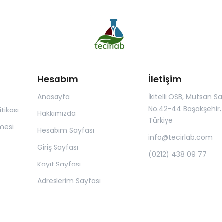
Hesabım
İletişim
Anasayfa
İkitelli OSB, Mutsan San.
No.42-44 Başakşehir, 
itikası
Hakkımızda
Türkiye
mesi
Hesabım Sayfası
info@tecirlab.com
Giriş Sayfası
(0212) 438 09 77
Kayıt Sayfası
Adreslerim Sayfası