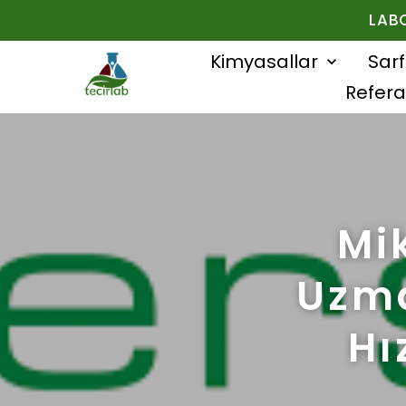
LAB
Kimyasallar
Sar
Refera
Mi
Uzma
Hı