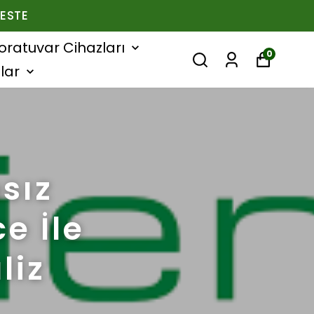
ESTE
oratuvar Cihazları
0
lar
sız
e İle
liz