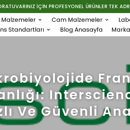
ORATUVARINIZ İÇIN PROFESYONEL ÜRÜNLER TEK ADR
f Malzemeler
Cam Malzemeler
Lab
ns Standartları
Blog Anasayfa
Marka
krobiyolojide Fran
nlığı: Interscienc
zlı Ve Güvenli Ana