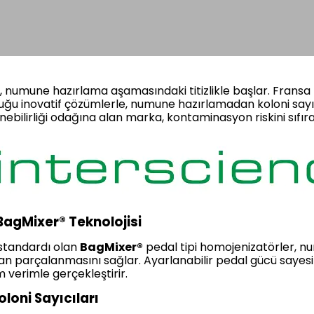
u, numune hazırlama aşamasındaki titizlikle başlar. Frans
duğu inovatif çözümlerle, numune hazırlamadan koloni say
enebilirliği odağına alan marka, kontaminasyon riskini sıfıra
agMixer® Teknolojisi
standardı olan
BagMixer®
pedal tipi homojenizatörler, nu
n parçalanmasını sağlar. Ayarlanabilir pedal gücü sayes
verimle gerçekleştirir.
loni Sayıcıları