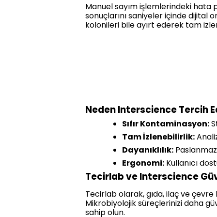
Manuel sayım işlemlerindeki hata 
sonuçlarını saniyeler içinde dijital
kolonileri bile ayırt ederek tam izlen
Neden Interscience Tercih E
Sıfır Kontaminasyon:
St
Tam İzlenebilirlik:
Anali
Dayanıklılık:
Paslanmaz ç
Ergonomi:
Kullanıcı dost
Tecirlab ve Interscience Gü
Tecirlab olarak, gıda, ilaç ve çevr
Mikrobiyolojik süreçlerinizi daha g
sahip olun.