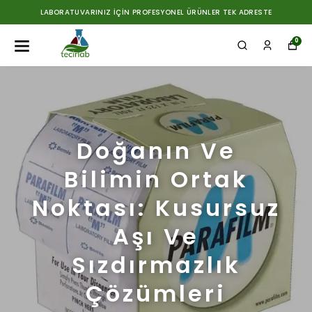
OFESYONEL ÜRÜNLER TEK ADRESTE
1500 TL ÜZERİ SİPA
0
Doğanın Ve
Bilimin Ortak
Noktası: Kusursuz
Aşı Ve
Sızdırmazlık
Çözümleri