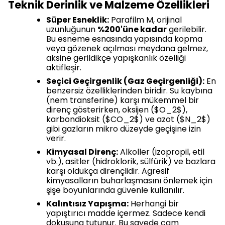
Teknik Derinlik ve Malzeme Özellikleri
Süper Esneklik:
Parafilm M, orijinal
uzunluğunun
%200'üne kadar
gerilebilir.
Bu esneme esnasında yapısında kopma
veya gözenek açılması meydana gelmez,
aksine gerildikçe yapışkanlık özelliği
aktifleşir.
Seçici Geçirgenlik (Gaz Geçirgenliği):
En
benzersiz özelliklerinden biridir. Su kaybına
(nem transferine) karşı mükemmel bir
direnç gösterirken, oksijen ($O_2$),
karbondioksit ($CO_2$) ve azot ($N_2$)
gibi gazların mikro düzeyde geçişine izin
verir.
Kimyasal Direnç:
Alkoller (izopropil, etil
vb.), asitler (hidroklorik, sülfürik) ve bazlara
karşı oldukça dirençlidir. Agresif
kimyasalların buharlaşmasını önlemek için
şişe boyunlarında güvenle kullanılır.
Kalıntısız Yapışma:
Herhangi bir
yapıştırıcı madde içermez. Sadece kendi
dokusuna tutunur. Bu sayede cam