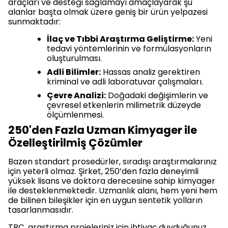
araçları ve desteği sağlamayı amaçlayarak şu
alanlar başta olmak üzere geniş bir ürün yelpazesi
sunmaktadır:
İlaç ve Tıbbi Araştırma Geliştirme:
Yeni
tedavi yöntemlerinin ve formülasyonların
oluşturulması.
Adli Bilimler:
Hassas analiz gerektiren
kriminal ve adli laboratuvar çalışmaları.
Çevre Analizi:
Doğadaki değişimlerin ve
çevresel etkenlerin milimetrik düzeyde
ölçümlenmesi.
250'den Fazla Uzman Kimyager ile
Özelleştirilmiş Çözümler
Bazen standart prosedürler, sıradışı araştırmalarınız
için yeterli olmaz. Şirket, 250’den fazla deneyimli
yüksek lisans ve doktora derecesine sahip kimyager
ile desteklenmektedir. Uzmanlık alanı, hem yeni hem
de bilinen bileşikler için en uygun sentetik yolların
tasarlanmasıdır.
TRC, araştırma projeleriniz için ihtiyaç duyduğunuz