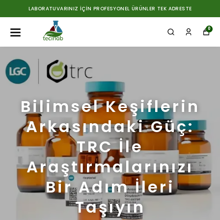
LABORATUVARINIZ İÇIN PROFESYONEL ÜRÜNLER TEK ADRESTE
0
Bilimsel Keşiflerin
Arkasındaki Güç:
TRC İle
Araştırmalarınızı
Bir Adım İleri
Taşıyın