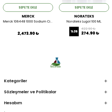
SEPETE EKLE
SEPETE EKLE
MERCK
NORATEKS
Merck 106448 1000 Sodium Citrate Dihydrate Gr For Analysis Acs,iso,Reag. Ph Eur 1 KG.
Norateks Lugol 100 ML.
422.90 ₺
%
35
274.90 ₺
2,473.90 ₺
Kategoriler
Sözleşmeler ve Politikalar
Hesabım