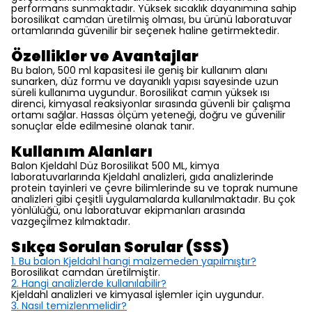
performans sunmaktadır. Yüksek sıcaklık dayanımına sahip
borosilikat camdan üretilmiş olması, bu ürünü laboratuvar
ortamlarında güvenilir bir seçenek haline getirmektedir.
Özellikler ve Avantajlar
Bu balon, 500 ml kapasitesi ile geniş bir kullanım alanı
sunarken, düz formu ve dayanıklı yapısı sayesinde uzun
süreli kullanıma uygundur. Borosilikat camın yüksek ısı
direnci, kimyasal reaksiyonlar sırasında güvenli bir çalışma
ortamı sağlar. Hassas ölçüm yeteneği, doğru ve güvenilir
sonuçlar elde edilmesine olanak tanır.
Kullanım Alanları
Balon Kjeldahl Düz Borosilikat 500 ML, kimya
laboratuvarlarında Kjeldahl analizleri, gıda analizlerinde
protein tayinleri ve çevre bilimlerinde su ve toprak numune
analizleri gibi çeşitli uygulamalarda kullanılmaktadır. Bu çok
yönlülüğü, onu laboratuvar ekipmanları arasında
vazgeçilmez kılmaktadır.
Sıkça Sorulan Sorular (SSS)
1. Bu balon Kjeldahl hangi malzemeden yapılmıştır?
Borosilikat camdan üretilmiştir.
2. Hangi analizlerde kullanılabilir?
Kjeldahl analizleri ve kimyasal işlemler için uygundur.
3. Nasıl temizlenmelidir?